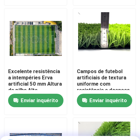
Sobre nós
Visita à fábrica
Controle de qualidade
Excelente resistência
Campos de futebol
Contacte-nos
a intempéries Erva
artificiais de textura
artificial 50 mm Altura
uniforme com
da pilha Alta
resistência a doenças
flexibilidade
4x25m
Notícias
Enviar inquérito
Enviar inquérito
Casos
Solicitar Orçamento