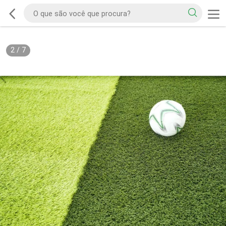
2
/
7