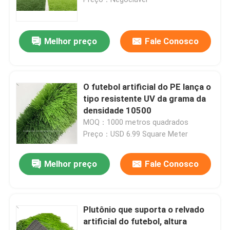
Pista de atletismo de borracha de EPDM
Melhor preço
Fale Conosco
Pista de atletismo do sistema do sanduíche
O futebol artificial do PE lança o
Pista de atletismo pré-fabricada
tipo resistente UV da grama da
densidade 10500
MOQ：1000 metros quadrados
Pista de corrida de poliuretano
Preço：USD 6.99 Square Meter
Passos de futebol artificiais
Melhor preço
Fale Conosco
Campo de padel
Plutônio que suporta o relvado
artificial do futebol, altura
Pista de Corrida Porosa