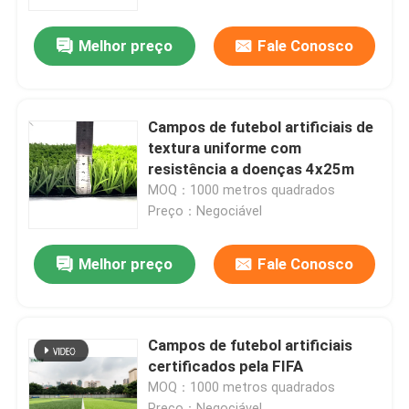
Melhor preço
Fale Conosco
Sobre nós
Visita à fábrica
Campos de futebol artificiais de
textura uniforme com
Controle de qualidade
resistência a doenças 4x25m
MOQ：1000 metros quadrados
Preço：Negociável
Contacte-nos
Melhor preço
Fale Conosco
Notícias
Casos
Campos de futebol artificiais
certificados pela FIFA
MOQ：1000 metros quadrados
Solicitar Orçamento
Preço：Negociável