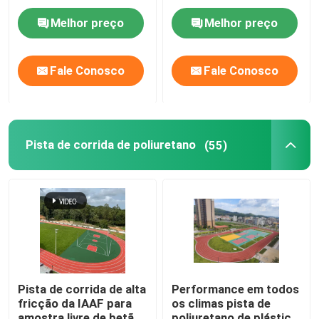
retardador
exterior surgem o uso
Melhor preço
Melhor preço
da pista de decolagem
Fale Conosco
Fale Conosco
Pista de corrida de poliuretano
(55)
Pista de corrida de alta
Performance em todos
fricção da IAAF para
os climas pista de
amostra livre de betão
poliuretano de plástico