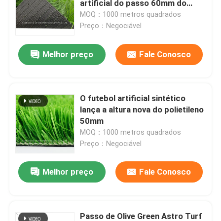
artificial do passo 60mm do
futebol
MOQ：1000 metros quadrados
Relvado artificial da grama do jardim
Preço：Negociável
Melhor preço
Fale Conosco
Pavimentos desportivos de poliuretano
Revestimento acrílico dos esportes
O futebol artificial sintético
lança a altura nova do polietileno
Acessórios artificiais do gramado
50mm
MOQ：1000 metros quadrados
Preço：Negociável
Maquinaria de construção elétrica
Melhor preço
Fale Conosco
Revestimento dos esportes do PVC
Revestimento de bloqueio do basquetebol
Passo de Olive Green Astro Turf