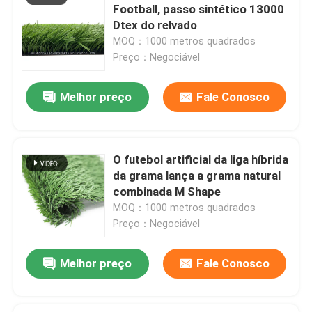
Football, passo sintético 13000
Dtex do relvado
Esteira de borracha do Gym
MOQ：1000 metros quadrados
Preço：Negociável
pista de corrida híbrida
Melhor preço
Fale Conosco
Desporto Barro Vermelho
O futebol artificial da liga híbrida
da grama lança a grama natural
combinada M Shape
Deixe um recado
MOQ：1000 metros quadrados
Ligaremos para você em breve!
Preço：Negociável
Melhor preço
Fale Conosco