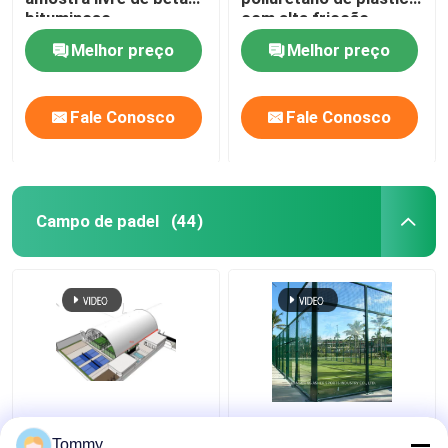
bituminoso
com alta fricção
Melhor preço
Melhor preço
Fale Conosco
Fale Conosco
Campo de padel
(44)
Tipo de campos
Conjunto Completo de
acessível dos campos
Campo de Padel
Tommy