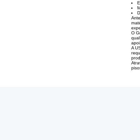
E
M
D
Ante
maté
expe
O Gr
qual
apoi
A US
requ
prod
Atra
piso