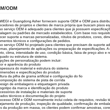
EM/ODM
EGI e Guangdong Asher fornecem suporte OEM e ODM para distribuido
ecedores de projetos e clientes de marca própria que buscam pisos esp
o serviço OEM é adequado para clientes que já possuem especificaçõe
lagem ou padrões de mercado estabelecidos. Com base nos requisitos
ecer suporte a marcas personalizadas, rótulos de produtos, cores, di
mentos técnicos e configurações de pedidos.
o serviço ODM foi projetado para clientes que precisam de suporte ad
emas, planejamento de aplicações ou preparação de especificações. A e
eto, clima, intensidade de uso, condição básica, faixa de preço alvo
uado ou estrutura de sistema.
pções de personalização podem incluir:
or e aparência do produto
spessura do material e estrutura do sistema
imensões e especificações do produto
ltura da pilha de grama artificial e configuração do fio
omposição do sistema de pista de corrida
esign de embalagens e etiquetagem privada
ogotipo da marca e identificação do produto
cessórios de instalação e materiais de suporte
ados técnicos e documentação do projeto
ocesso OEM e ODM normalmente inclui coleta de requisitos, revisão té
ejamento de produção, inspeção de qualidade, confirmação de emba
s da produção em massa, os clientes podem confirmar amostras, cores