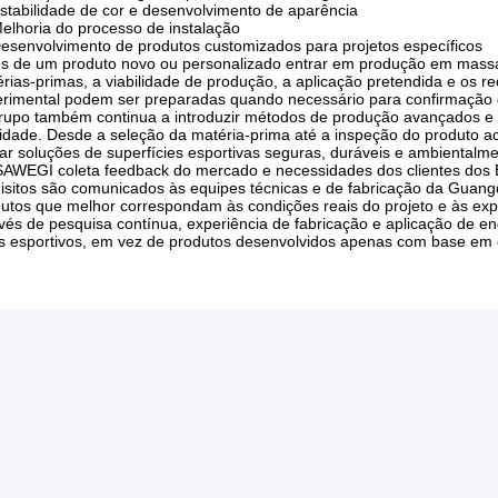
stabilidade de cor e desenvolvimento de aparência
elhoria do processo de instalação
esenvolvimento de produtos customizados para projetos específicos
s de um produto novo ou personalizado entrar em produção em massa, 
rias-primas, a viabilidade de produção, a aplicação pretendida e os r
rimental podem ser preparadas quando necessário para confirmação 
upo também continua a introduzir métodos de produção avançados e 
idade. Desde a seleção da matéria-prima até a inspeção do produto a
ar soluções de superfícies esportivas seguras, duráveis ​​e ambientalm
AWEGI coleta feedback do mercado e necessidades dos clientes dos E
isitos são comunicados às equipes técnicas e de fabricação da Guan
utos que melhor correspondam às condições reais do projeto e às exp
vés de pesquisa contínua, experiência de fabricação e aplicação de en
s esportivos, em vez de produtos desenvolvidos apenas com base em e