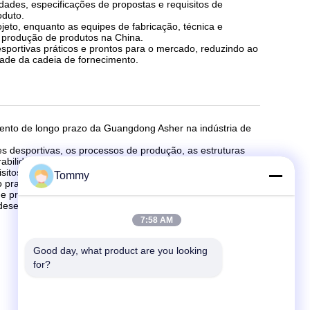
dades, especificações de propostas e requisitos de
oduto.
eto, enquanto as equipes de fabricação, técnica e
 produção de produtos na China.
esportivas práticos e prontos para o mercado, reduzindo ao
ade da cadeia de fornecimento.
ento de longo prazo da Guangdong Asher na indústria de
s desportivas, os processos de produção, as estruturas
abilidade, a eficiência de instalação e a adequação da
isitos de laboratório e produção, mas também no feedback
Tommy
o prazo.
e produção, controle de qualidade, engenharia, vendas e
 desempenho do produto para diferentes esportes, climas,
7:58 AM
Good day, what product are you looking 
for?