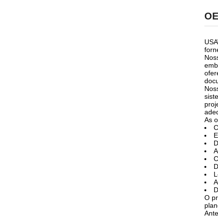
O
USAW
forn
Noss
emba
ofer
docu
Noss
sist
proj
adeq
As o
C
E
D
A
C
D
L
A
D
O pr
plan
Ante