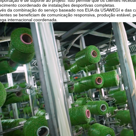
xportação e de suporte ao projeto. Isto permite que os clientes rece
ecimento coordenado de instalações desportivas completas.
vés da combinação do serviço baseado nos EUA da USAWEGI e das ca
lientes se beneficiam de comunicação responsiva, produção estável, pe
ega internacional coordenada.