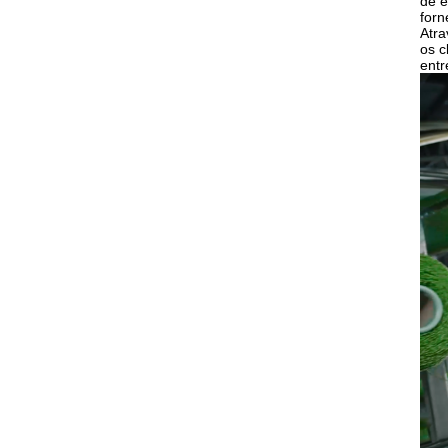
de e
forn
Atra
os c
entr