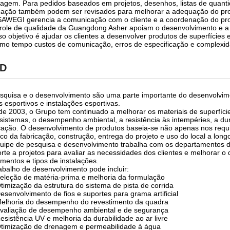
lagem. Para pedidos baseados em projetos, desenhos, listas de quanti
cação também podem ser revisados ​​para melhorar a adequação do pr
AWEGI gerencia a comunicação com o cliente e a coordenação do proj
role de qualidade da Guangdong Asher apoiam o desenvolvimento e a
o objetivo é ajudar os clientes a desenvolver produtos de superfícies 
o tempo custos de comunicação, erros de especificação e complexid
D
squisa e o desenvolvimento são uma parte importante do desenvolvim
s esportivos e instalações esportivas.
e 2003, o Grupo tem continuado a melhorar os materiais de superfície
sistemas, o desempenho ambiental, a resistência às intempéries, a dur
cação. O desenvolvimento de produtos baseia-se não apenas nos requ
ico da fabricação, construção, entrega do projeto e uso do local a long
uipe de pesquisa e desenvolvimento trabalha com os departamentos d
rte a projetos para avaliar as necessidades dos clientes e melhorar o
mentos e tipos de instalações.
abalho de desenvolvimento pode incluir:
eleção de matéria-prima e melhoria da formulação
timização da estrutura do sistema de pista de corrida
esenvolvimento de fios e suportes para grama artificial
elhoria do desempenho do revestimento da quadra
valiação de desempenho ambiental e de segurança
esistência UV e melhoria da durabilidade ao ar livre
timização de drenagem e permeabilidade à água