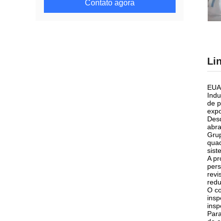
Contato agora
Li
EUA 
Indu
de p
expo
Desd
abra
Grup
quad
sist
A pr
pers
revi
redu
O co
insp
insp
Para