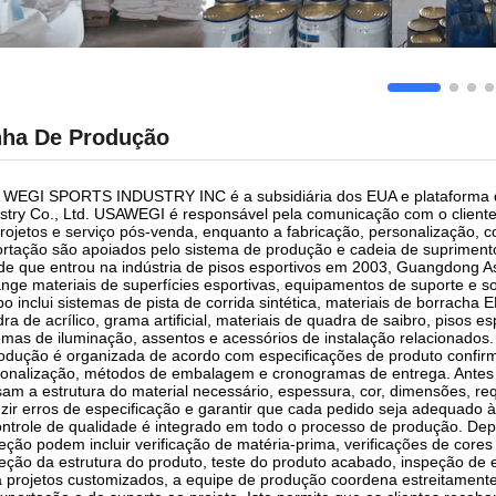
nha De Produção
WEGI SPORTS INDUSTRY INC é a subsidiária dos EUA e plataforma de
stry Co., Ltd. USAWEGI é responsável pela comunicação com o cliente
rojetos e serviço pós-venda, enquanto a fabricação, personalização,
rtação são apoiados pelo sistema de produção e cadeia de suprimen
e que entrou na indústria de pisos esportivos em 2003, Guangdong A
nge materiais de superfícies esportivas, equipamentos de suporte e s
o inclui sistemas de pista de corrida sintética, materiais de borracha
ra de acrílico, grama artificial, materiais de quadra de saibro, pisos 
emas de iluminação, assentos e acessórios de instalação relacionados.
odução é organizada de acordo com especificações de produto confirm
onalização, métodos de embalagem e cronogramas de entrega. Antes do
sam a estrutura do material necessário, espessura, cor, dimensões, r
zir erros de especificação e garantir que cada pedido seja adequado à
ntrole de qualidade é integrado em todo o processo de produção. De
eção podem incluir verificação de matéria-prima, verificações de cor
eção da estrutura do produto, teste do produto acabado, inspeção d
 projetos customizados, a equipe de produção coordena estreitamente