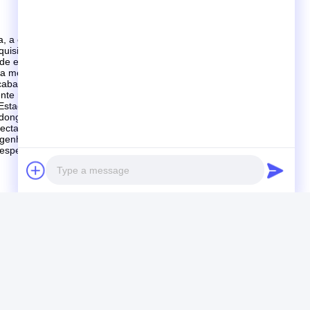
a equipe técnica analisa a estrutura do produto, as
equisitos relevantes do projeto. Amostras ou produção
de especificações e avaliação de desempenho.
a melhorar os seus procedimentos de controlo de
cabado, o objetivo é manter uma qualidade consistente e
ente responsáveis.
stados Unidos e dos mercados internacionais. Esses
gdong Asher na China, ajudando o Grupo a desenvolver
ectativas do comprador.
genharia, nosso objetivo é fornecer soluções práticas de
specificações teóricas.
Photo
Video Call
Audio Call