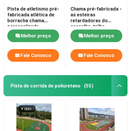
Pista de atletismo pré-
Chama pré-fabricada -
fabricada atlética de
as esteiras
borracha chama
retardadoras do
personalizada -
assoalho, trilha
retardador
exterior surgem o uso
Melhor preço
Melhor preço
da pista de decolagem
Fale Conosco
Fale Conosco
Pista de corrida de poliuretano
(55)