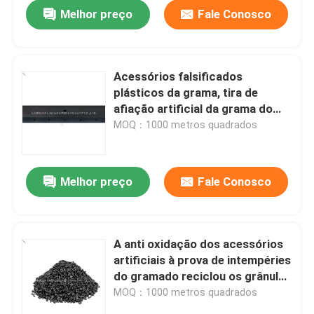
Melhor preço
Fale Conosco
Acessórios falsificados
plásticos da grama, tira de
afiação artificial da grama do
projeto geométrico
MOQ：1000 metros quadrados
Melhor preço
Fale Conosco
Para casa
A anti oxidação dos acessórios
artificiais à prova de intempéries
Produtos
do gramado reciclou os grânulo
de borracha
MOQ：1000 metros quadrados
Vídeos