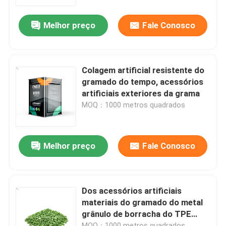
Melhor preço
Fale Conosco
Sobre nós
Visita à fábrica
Colagem artificial resistente do
gramado do tempo, acessórios
Controle de qualidade
artificiais exteriores da grama
MOQ：1000 metros quadrados
Contacte-nos
Melhor preço
Fale Conosco
Notícias
Casos
Dos acessórios artificiais
materiais do gramado do metal
grânulo de borracha do TPE
Solicitar Orçamento
para o relvado
MOQ：1000 metros quadrados