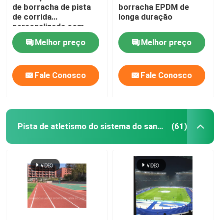
de borracha de pista
borracha EPDM de
de corrida
longa duração
Esteira de borracha do Gym
personalizada com
flexibilidade UV
Melhor preço
Melhor preço
pista de corrida híbrida
Fale Conosco
Fale Conosco
Desporto Barro Vermelho
Pista de atletismo do sistema do sanduíche
(61)