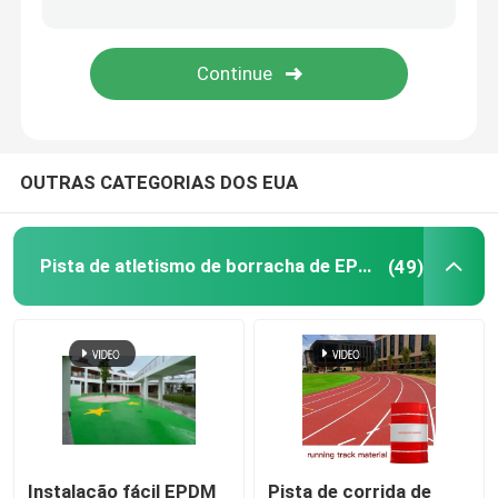
Relvado artificial da grama do jardim
Pavimentos desportivos de poliuretano
OUTRAS CATEGORIAS DOS EUA
Revestimento acrílico dos esportes
Acessórios artificiais do gramado
Pista de atletismo de borracha de EPDM
(49)
Maquinaria de construção elétrica
Revestimento dos esportes do PVC
Revestimento de bloqueio do basquetebol
Instalação fácil EPDM
Pista de corrida de