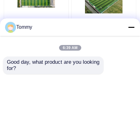
Excelente resistência a
Campos de futebol
intempéries Erva
artificiais certificados
Tommy
artificial 50 mm Altura
pela FIFA
da pilha Alta
flexibilidade
6:39 AM
Melhor preço
Melhor preço
Good day, what product are you looking 
for?
Fale Conosco
Fale Conosco
Veja mais
Casa
Mapa do Site
Fale Conosco
Desktop Site
Sitemap
Política de privacidade