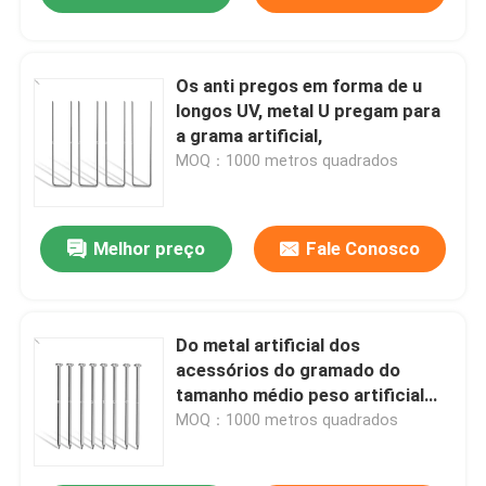
Os anti pregos em forma de u
longos UV, metal U pregam para
a grama artificial,
MOQ：1000 metros quadrados
Melhor preço
Fale Conosco
Do metal artificial dos
acessórios do gramado do
tamanho médio peso artificial
dos pontos 2Kg da grama
MOQ：1000 metros quadrados