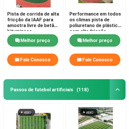
Pista de corrida de alta
Performance em todos
fricção da IAAF para
os climas pista de
amostra livre de betão
poliuretano de plástico
bituminoso
com alta fricção
Melhor preço
Melhor preço
Fale Conosco
Fale Conosco
Passos de futebol artificiais
(118)