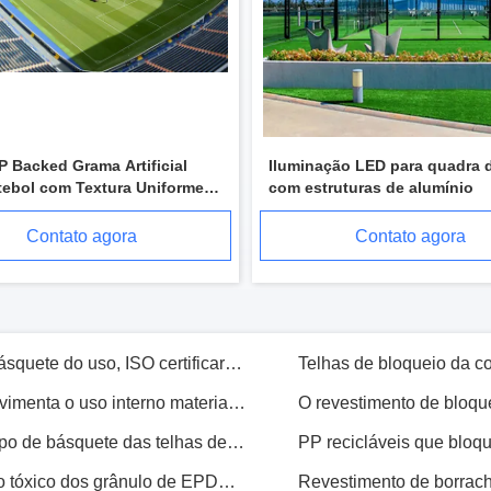
Choque a trilha de absorção do atletismo da tartã, assoalho de alta elasticidade do Gym da tartã da força
Tipo de borracha de alta elasticidade do assoalho da cor vermelha da pista de atletismo da tartã da força
Material material vermelho da trilha da tartã do plutônio, espessura do revestimento 13mm dos esportes exteriores
 Backed Grama Artificial
Futsal usa o basquetebol de bloqueio que pavimenta o material à prova de choque do polipropileno
Iluminação LED para quadra 
tebol com Textura Uniforme
com estruturas de alumínio
As telhas de bloqueio do multi campo de básquete do uso, ISO certificaram PP telham a pavimentação
 para Campos de Futebol
Contato agora
Contato agora
Basquetebol de bloqueio reciclável que pavimenta o uso interno material dos PP
Uso reciclável de bloqueio exterior do campo de básquete das telhas de assoalho do polipropileno
Revestimento de borracha elástico Eco não tóxico dos grânulo de EPDM amigável
Deslize não a cor sintética da pista de atletismo de borracha de EPDM customizável
Deslize não o revestimento dos esportes de EPDM, coloriu o assoalho de borracha feito sob encomenda de EPDM