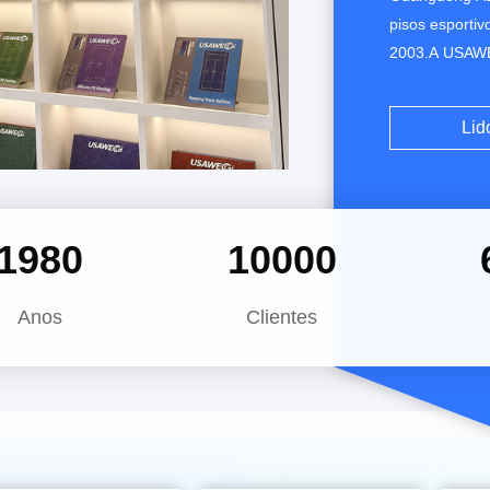
pisos esportiv
2003.A USAWE
EUA e capacid
escala, desen
Lid
recursos glob
na ...
2023
10000
Anos
Clientes