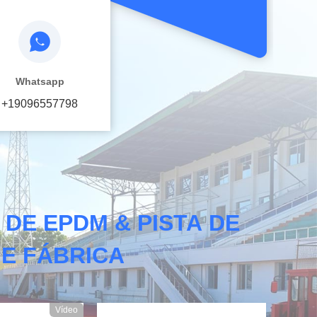
Whatsapp
+19096557798
DE EPDM & PISTA DE
HE FÁBRICA
Vídeo