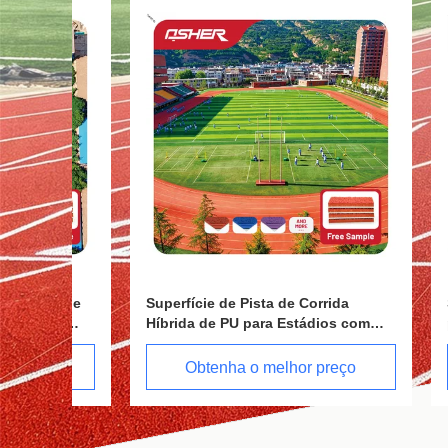
a de
Superfície de Pista de Corrida
Solução 
o
Híbrida de PU para Estádios com
playgro
Construção de Borracha de PU
constru
ta e
Multicamadas para Centros de
para pro
Obtenha o melhor preço
Ob
Treinamento Profissional, Áreas de
governo 
Apoio a Estádios e Construtoras
de recre