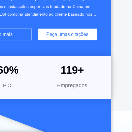
os e instalações esportivas fundado na China em
GI combina atendimento ao cliente baseado nos
ades de fabricação local com a produção em larga
volvimento de produtos, experiência em engenharia e
o mais
Peça umas citações
ais da cadeia de suprimentos de nosso grupo matriz
60
%
120
+
P.C.
Empregados