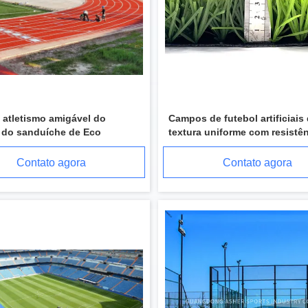
e atletismo amigável do
Campos de futebol artificiais
 do sanduíche de Eco
textura uniforme com resistên
doenças 4x25m
Contato agora
Contato agora
Deslize não a cor sintética da pista de atletismo de borracha de EPDM customizável
Deslize não o revestimento dos esportes de EPDM, coloriu o assoalho de borracha feito sob encomenda de EPDM