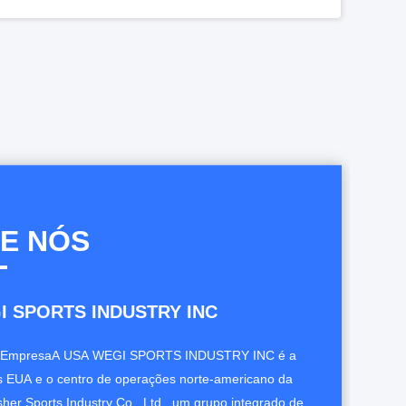
Uso material do atletismo do plutônio da pista de atletismo vermelha resistente UV da tartã
Anti material altamente à prova de intempéries UV da pista de atletismo EPDM da tartã
Tempo à prova de choque da pista de atletismo da tartã resistente com superfície lisa
Telhas de bloqueio materiais dos PP para a prova interna da temperatura do campo de básquete
E NÓS
I SPORTS INDUSTRY INC
a EmpresaA USA WEGI SPORTS INDUSTRY INC é a
os EUA e o centro de operações norte-americano da
er Sports Industry Co., Ltd., um grupo integrado de