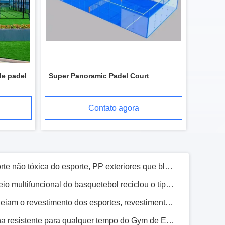
Uso material do atletismo do plutônio da pista de atletismo vermelha resistente UV da tartã
Anti material altamente à prova de intempéries UV da pista de atletismo EPDM da tartã
Tempo à prova de choque da pista de atletismo da tartã resistente com superfície lisa
de padel
Super Panoramic Padel Court
Telhas de bloqueio materiais dos PP para a prova interna da temperatura do campo de básquete
Telhas de bloqueio da corte não tóxica do esporte, PP exteriores que bloqueiam o revestimento
Contato agora
O revestimento de bloqueio multifuncional do basquetebol reciclou o tipo das telhas dos PP
PP recicláveis que bloqueiam o revestimento dos esportes, revestimento absorvente da corte do esporte de choque
Revestimento de borracha resistente para qualquer tempo do Gym de EPDM, espessura da almofada de borracha 20mm de EPDM
Tipo de borracha resistente das telhas da espessura da pista de atletismo 10mm da abrasão EPDM
Do tempo de borracha da pista de atletismo de EPDM tipo de pavimentação resistente personalizado