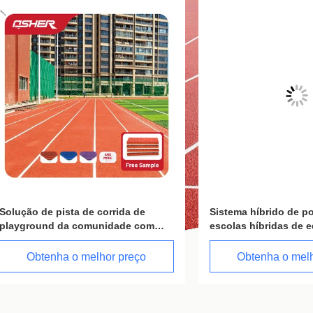
de pista de corrida de
Sistema híbrido de poliuretan
und da comunidade com
escolas híbridas de educação 
ção baseada em projetos
e projetos esportivos educac
jetos esportivos do
tenha o melhor preço
Obtenha o melhor preç
Parques de bairro e centros
ação