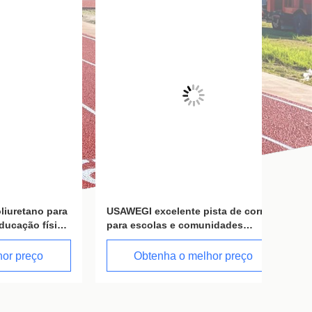
o para
USAWEGI excelente pista de corrida
Constru
física
para escolas e comunidades
desport
ionais
desenvolvimentos desportivos com
campos
orientação técnica
Fabrica
o
Obtenha o melhor preço
O