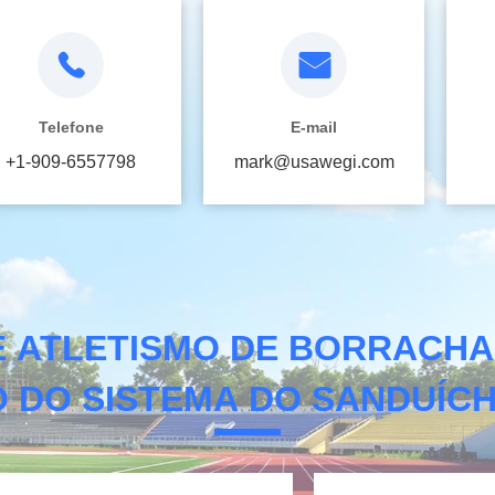
Telefone
E-mail
+1-909-6557798
mark@usawegi.com
E ATLETISMO DE BORRACHA 
 DO SISTEMA DO SANDUÍC