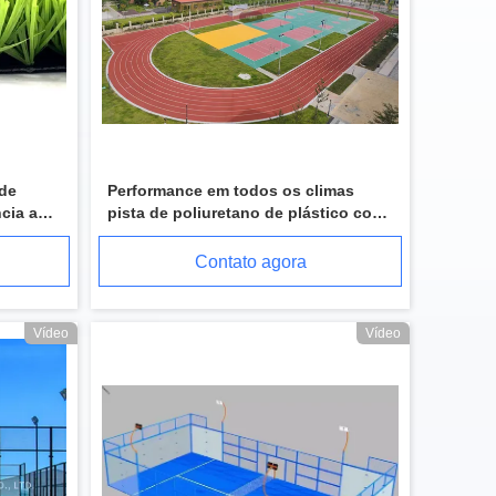
 de
Performance em todos os climas
cia a
pista de poliuretano de plástico com
alta fricção
Contato agora
Vídeo
Vídeo
Tipo de borracha resistente das telhas da espessura da pista de atletismo 10mm da abrasão EPDM
Do tempo de borracha da pista de atletismo de EPDM tipo de pavimentação resistente personalizado