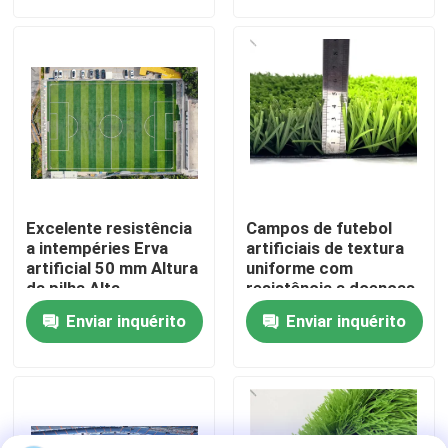
Sobre nós
Visita à fábrica
Controle de qualidade
Excelente resistência
Campos de futebol
Contacte-nos
a intempéries Erva
artificiais de textura
artificial 50 mm Altura
uniforme com
da pilha Alta
resistência a doenças
flexibilidade
4x25m
Notícias
Enviar inquérito
Enviar inquérito
Casos
Solicitar Orçamento