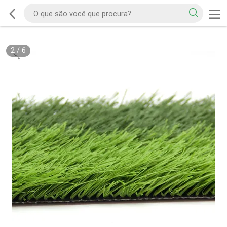
2
/
6