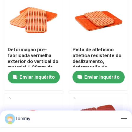
Sobre nós
Visita à fábrica
Deformação pré-
Pista de atletismo
Controle de qualidade
fabricada vermelha
atlética resistente do
exterior do vertical do
deslizamento,
material 1.28mm da
deformação de
Contacte-nos
pista de atletismo
borracha da pista de
Enviar inquérito
Enviar inquérito
atletismo 1.28mm
Notícias
Casos
Tommy
Solicitar Orçamento