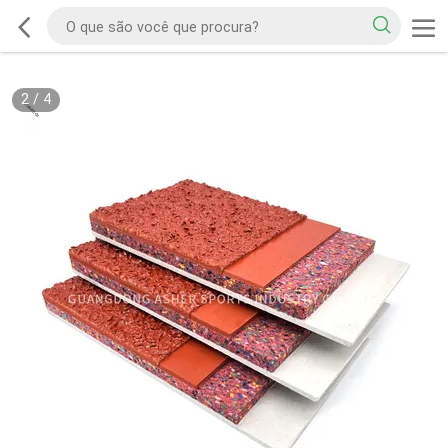
2
/
4