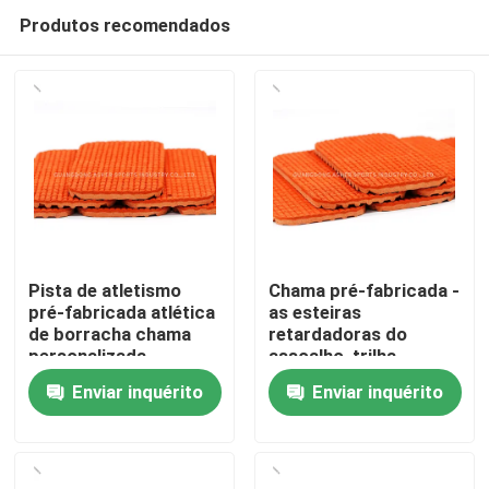
Produtos recomendados
Pista de atletismo
Chama pré-fabricada -
pré-fabricada atlética
as esteiras
de borracha chama
retardadoras do
Para casa
personalizada -
assoalho, trilha
retardador
exterior surgem o uso
Enviar inquérito
Enviar inquérito
da pista de decolagem
Produtos
Vídeos