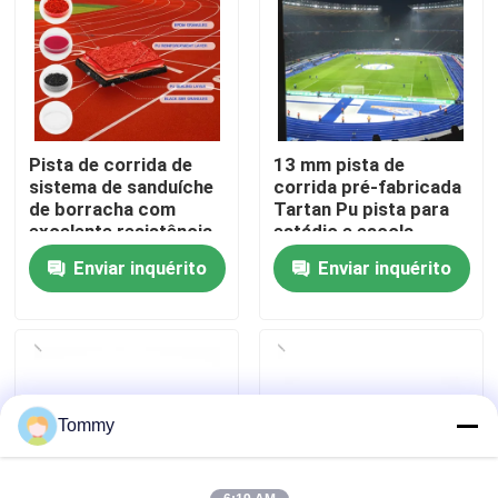
Sobre nós
Visita à fábrica
Pista de corrida de
13 mm pista de
sistema de sanduíche
corrida pré-fabricada
Controle de qualidade
de borracha com
Tartan Pu pista para
excelente resistência
estádio e escola
ao clima
Enviar inquérito
Enviar inquérito
Contacte-nos
Notícias
Casos
Tommy
Solicitar Orçamento