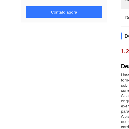
Contato agora
D
D
1.
De
Uma 
forn
sob 
corr
A ca
enqu
exer
para
A pi
econ
corr