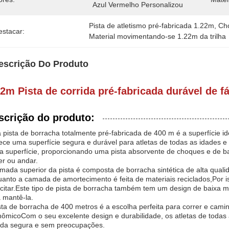
Azul Vermelho Personalizou
Pista de atletismo pré-fabricada 1.22m
, 
Cho
estacar:
Material movimentando-se 1.22m da trilha
escrição Do Produto
22m Pista de corrida pré-fabricada durável de fá
scrição do produto:
pista de borracha totalmente pré-fabricada de 400 m é a superfície id
ece uma superfície segura e durável para atletas de todas as idades
a superfície, proporcionando uma pista absorvente de choques e de bai
er ou andar.
mada superior da pista é composta de borracha sintética de alta quali
anto a camada de amortecimento é feita de materiais reciclados,Por i
citar.Este tipo de pista de borracha também tem um design de baixa 
 mantê-la.
sta de borracha de 400 metros é a escolha perfeita para correr e cam
ômicoCom o seu excelente design e durabilidade, os atletas de todas
ida segura e sem preocupações.