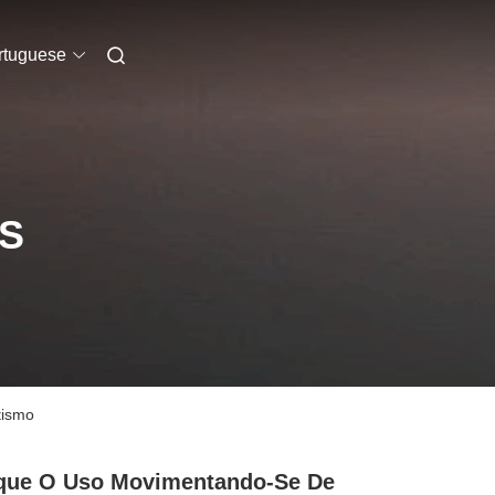
rtuguese
S
tismo
que O Uso Movimentando-Se De