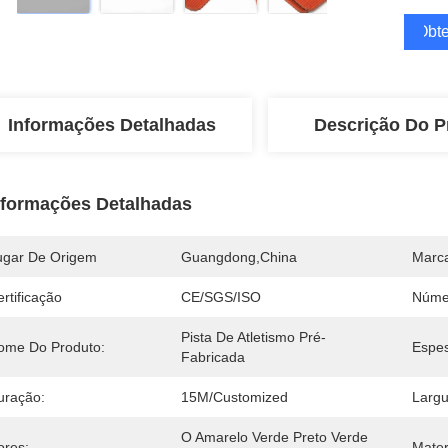
Obte
Informações Detalhadas
Descrição Do P
nformações Detalhadas
ugar De Origem
Guangdong,China
Marc
rtificação
CE/SGS/ISO
Núme
Pista De Atletismo Pré-
ome Do Produto:
Espes
Fabricada
uração:
15M/customized
Largu
O Amarelo Verde Preto Verde 
ores:
Mater