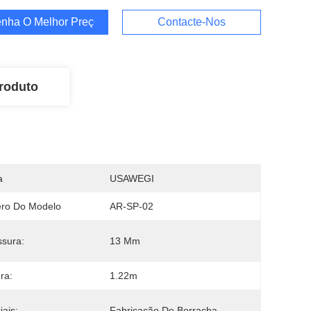
nha O Melhor Preço
Contacte-Nos
roduto
a
USAWEGI
ro Do Modelo
AR-SP-02
sura:
13 Mm
ra:
1.22m
iais:
Fabricação De Borracha