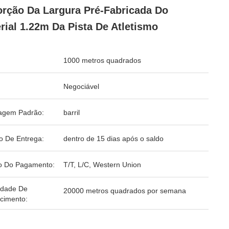
rção Da Largura Pré-Fabricada Do
rial 1.22m Da Pista De Atletismo
1000 metros quadrados
Negociável
agem Padrão:
barril
o De Entrega:
dentro de 15 dias após o saldo
o Do Pagamento:
T/T, L/C, Western Union
idade De
20000 metros quadrados por semana
cimento: