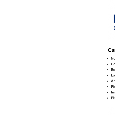
Ca
No
Co
Es
La
Ab
Pi
In
Pi