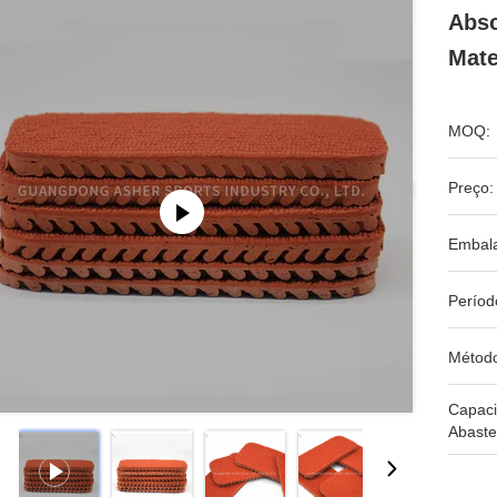
Abso
Mate
MOQ:
Preço:
Embal
Períod
Métod
Capac
Abaste