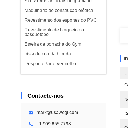
Acessórios artificiais do gramado
Maquinaria de construção elétrica
Revestimento dos esportes do PVC
Revestimento de bloqueio do
basquetebol
Esteira de borracha do Gym
pista de corrida híbrida
I
Desporto Barro Vermelho
L
Ce
Contacte-nos
N
mark@usawegi.com
D
+1 909 655 7798
C