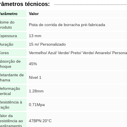
râmetros técnicos:
Parâmetro
Valor
Nome do
Pista de corrida de borracha pré-fabricada
roduto
Espessura
13 mm
Duração
15 m/ Personalizado
Cores
Vermelho/ Azul/ Verde/ Preto/ Verde/ Amarelo/ Persona
Absorção de
45%
choque
etardante de
Nível 1
chama
Deformação
1.28mm
ertical
esistência à
0.71Mpa
ração
alor da
esistência ao
47BPN 20°C
eslizamento