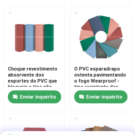
Sobre nós
Visita à fábrica
Controle de qualidade
Choque revestimento
O PVC esparadrapo
Contacte-nos
absorvente dos
ostenta pavimentando
esportes do PVC que
o fogo Wearproof -
bloqueia o tipo não
tipo resistente das
tóxico das telhas
telhas
Notícias
Enviar inquérito
Enviar inquérito
Casos
Solicitar Orçamento