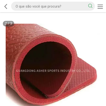
2
/
3