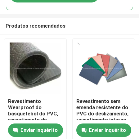
Produtos recomendados
Para casa
Revestimento
Revestimento sem
Wearproof do
emenda resistente do
basquetebol do PVC,
PVC do deslizamento,
Produtos
revestimento de
revestimento interno
madeira do PVC com
não tóxico do PVC
Enviar inquérito
Enviar inquérito
Asphalt Layer
Vídeos