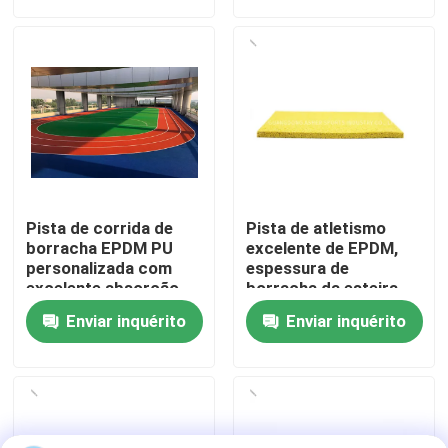
Sobre nós
Visita à fábrica
Controle de qualidade
Pista de corrida de
Pista de atletismo
Contacte-nos
borracha EPDM PU
excelente de EPDM,
personalizada com
espessura de
excelente absorção
borracha da esteira
de choques e
15mm de EPDM
Notícias
Enviar inquérito
Enviar inquérito
resistência UV
Casos
Solicitar Orçamento