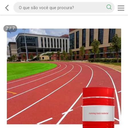
2
/
7