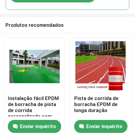
Produtos recomendados
Para casa
Instalação fácil EPDM
Pista de corrida de
de borracha de pista
borracha EPDM de
de corrida
longa duração
Produtos
personalizada com
flexibilidade UV
Enviar inquérito
Enviar inquérito
Vídeos