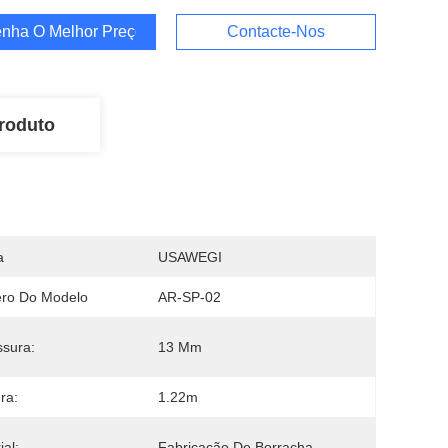
nha O Melhor Preço
Contacte-Nos
roduto
a
USAWEGI
ro Do Modelo
AR-SP-02
sura:
13 Mm
ra:
1.22m
ial:
Fabricação De Borracha