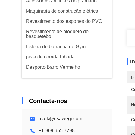
Acessórios artificiais do gramado
Maquinaria de construção elétrica
Revestimento dos esportes do PVC
Revestimento de bloqueio do
basquetebol
Esteira de borracha do Gym
pista de corrida híbrida
I
Desporto Barro Vermelho
L
Ce
Contacte-nos
N
mark@usawegi.com
C
+1 909 655 7798
C