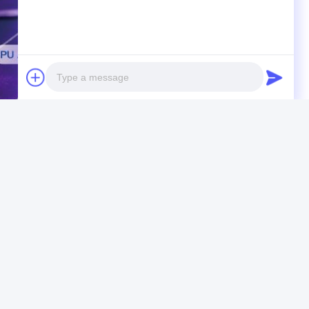
Photo
Video Call
Audio Call