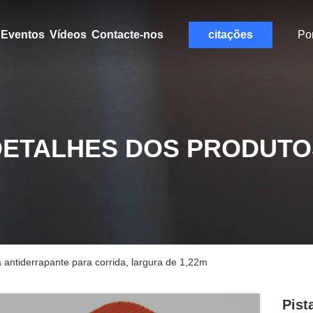
Eventos
Vídeos
Contacte-nos
citações
Po
DETALHES DOS PRODUTO
da antiderrapante para corrida, largura de 1,22m
Pist