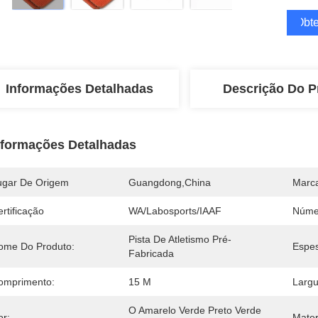
Obte
Informações Detalhadas
Descrição Do P
nformações Detalhadas
ugar De Origem
Guangdong,China
Marc
rtificação
WA/Labosports/IAAF
Núme
Pista De Atletismo Pré-
ome Do Produto:
Espes
Fabricada
omprimento:
15 M
Largu
O Amarelo Verde Preto Verde 
or:
Mater