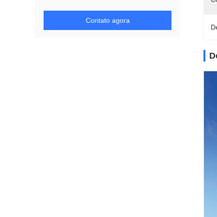
Contato agora
D
D