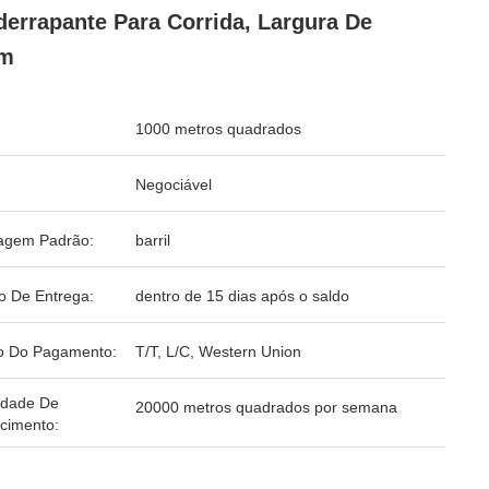
derrapante Para Corrida, Largura De
2m
1000 metros quadrados
Negociável
agem Padrão:
barril
o De Entrega:
dentro de 15 dias após o saldo
o Do Pagamento:
T/T, L/C, Western Union
idade De
20000 metros quadrados por semana
cimento: