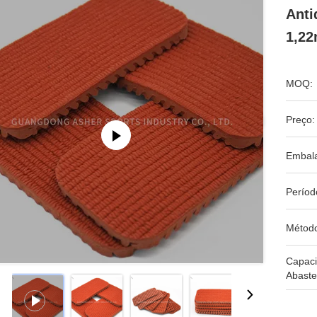
Anti
1,2
MOQ:
Preço:
Embal
Períod
Métod
Capac
Abaste